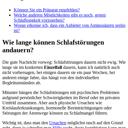
Können Sie ein Präparat empfehlen?
Welche anderen Möglichkeiten gibt es noch, gegen
Schlaflosigkeit vorzugehen?
Woran erkenne ich, dass ein Anbieter von Aminosäuren seriös
ist?
Wie lange können Schlafstörungen
andauern?
Die gute Nachricht vorweg: Schlafstörungen dauern nicht ewig. Wie
lange sie im konkreten
Einzelfall
dauern, kann ich natürlich auch
nicht vorhersagen, bei einigen dauern sie ein paar Wochen, bei
anderen einige Jahre, das hängt von den individuellen
Begleitumständen ab.
Mitunter hängen die Schlafstörungen mit psychischen Problemen
aufgrund persönlicher Schwierigkeiten im Beruf oder im privaten
Umfeld zusammen. Aber auch physische Ursachen wie
Kreislauferkrankungen, hormonelle Beeinträchtigungen oder
Störungen der Atemwege können zu Schlafmangel führen.
Wichtig ist, dass man den
Ursachen
möglichst rasch auf den Grund
geht, denn je schneller man
Hilfe
sucht, desto kurzfristiger kann man